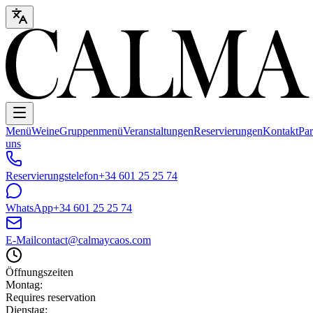
Menü
Weine
Gruppenmenü
Veranstaltungen
Reservierungen
Kontakt
Pa
uns
Reservierungstelefon
+34 601 25 25 74
WhatsApp
+34 601 25 25 74
E-Mail
contact@calmaycaos.com
Öffnungszeiten
Montag
:
Requires reservation
Dienstag
: