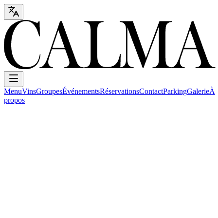
Menu
Vins
Groupes
Événements
Réservations
Contact
Parking
Galerie
À
propos