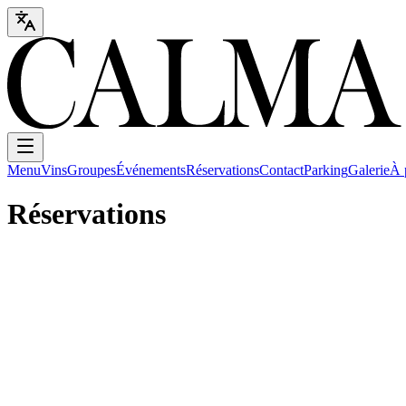
Menu
Vins
Groupes
Événements
Réservations
Contact
Parking
Galerie
À 
Réservations